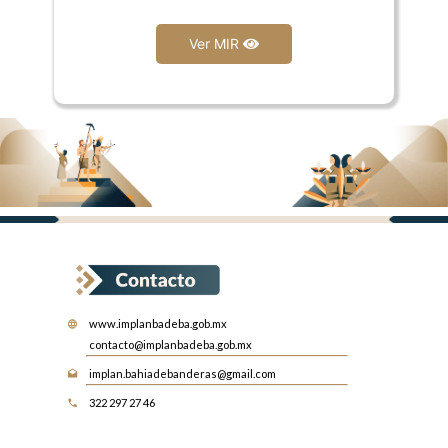
Ver MIR
www.implanbadeba.gob.mx
contacto@implanbadeba.gob.mx
implan.bahiadebanderas@gmail.com
322 297 27 46